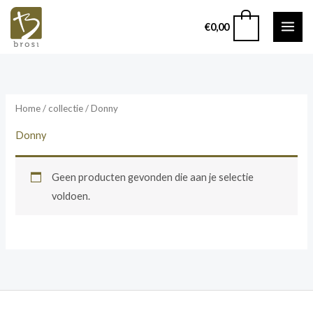
Ga
0
€
0,00
naar
de
inhoud
Home
/ collectie / Donny
Donny
Geen producten gevonden die aan je selectie
voldoen.