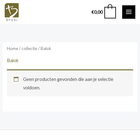
Ga
0
€
0,00
naar
de
inhoud
Home
/ collectie / Balok
Balok
Geen producten gevonden die aan je selectie
voldoen.