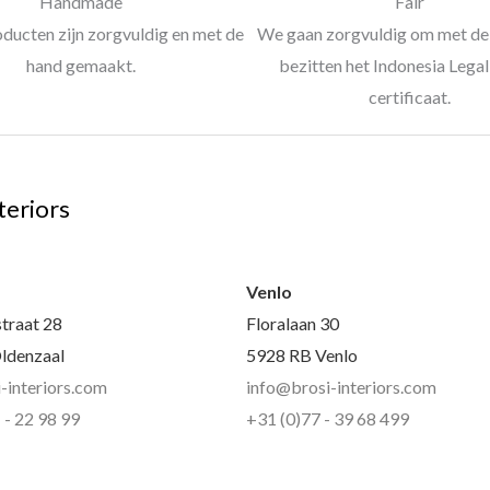
Handmade
Fair
oducten zijn zorgvuldig en met de
We gaan zorgvuldig om met de 
hand gemaakt.
bezitten het Indonesia Leg
certificaat.
teriors
l
Venlo
traat 28
Floralaan 30
ldenzaal
5928 RB Venlo
-interiors.com
info@brosi-interiors.com
 - 22 98 99
+31 (0)77 - 39 68 499