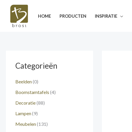
Ga
naar
HOME
PRODUCTEN
INSPIRATIE
de
inhoud
Categorieën
Beelden
(0)
Boomstamtafels
(4)
Decoratie
(88)
Lampen
(9)
Meubelen
(131)