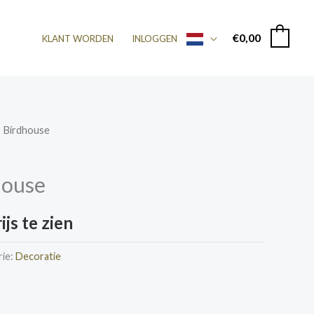
€
0,00
0
KLANT WORDEN
INLOGGEN
– Birdhouse
house
js te zien
rie:
Decoratie