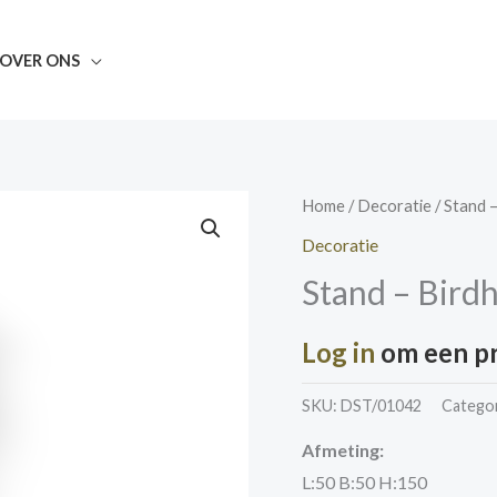
OVER ONS
Home
/
Decoratie
/ Stand 
Decoratie
Stand – Bird
Log in
om een pri
SKU:
DST/01042
Catego
Afmeting:
L:50 B:50 H:150