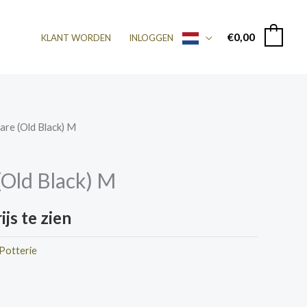
€
0,00
0
KLANT WORDEN
INLOGGEN
uare (Old Black) M
 (Old Black) M
js te zien
Potterie