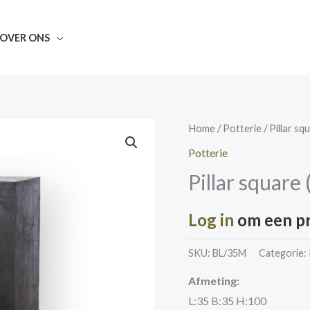
OVER ONS
Home
/
Potterie
/ Pillar sq
Potterie
Pillar square
Log in
om een pri
SKU:
BL/35M
Categorie:
Afmeting:
L:35 B:35 H:100