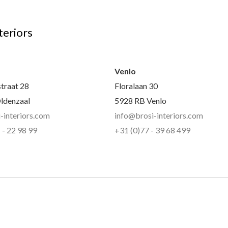
teriors
l
Venlo
traat 28
Floralaan 30
ldenzaal
5928 RB Venlo
-interiors.com
info@brosi-interiors.com
 - 22 98 99
+31 (0)77 - 39 68 499