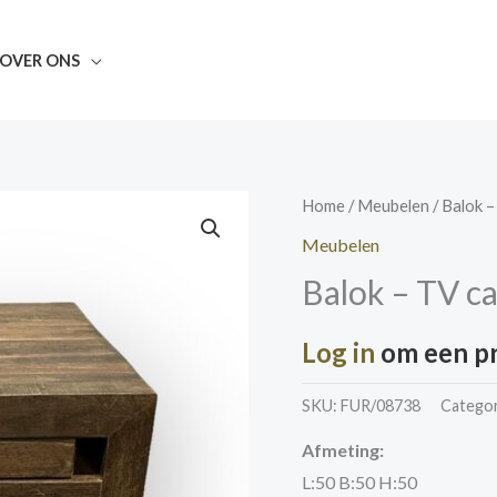
OVER ONS
Home
/
Meubelen
/ Balok –
Meubelen
Balok – TV ca
Log in
om een pri
SKU:
FUR/08738
Categor
Afmeting:
L:50 B:50 H:50