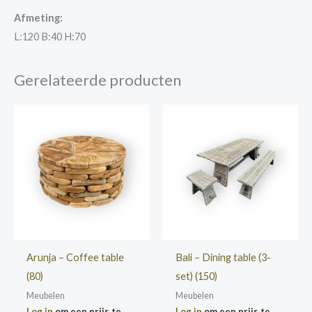
Afmeting:
L:120 B:40 H:70
Gerelateerde producten
Arunja – Coffee table
Bali – Dining table (3-
(80)
set) (150)
Meubelen
Meubelen
Log in
om een prijs te
Log in
om een prijs te