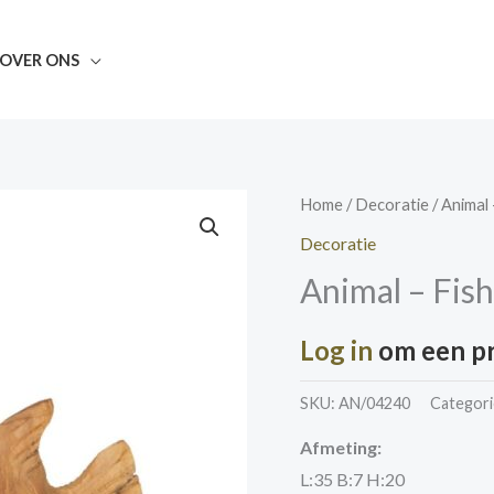
OVER ONS
Home
/
Decoratie
/ Animal 
Decoratie
Animal – Fish
Log in
om een pri
SKU:
AN/04240
Categori
Afmeting:
L:35 B:7 H:20