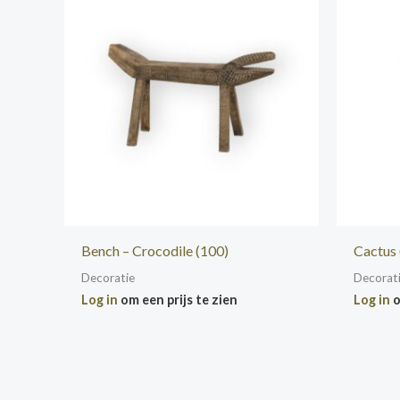
Bench – Crocodile (100)
Cactus 
Decoratie
Decorat
Log in
om een prijs te zien
Log in
o