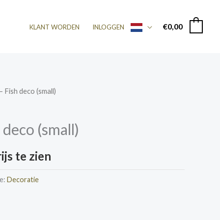
€
0,00
0
KLANT WORDEN
INLOGGEN
– Fish deco (small)
 deco (small)
js te zien
e:
Decoratie